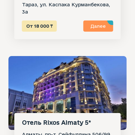
Тараз, ул. Каспака Курманбекова,
3а
От 18 000 ₸
Далее
Отель Rixos Almaty 5*
Алматы, пр-т. Сейфуллина 506/99