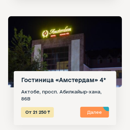
Гостиница «Амстердам» 4*
Актобе, просп. Абилкайыр-хана,
86В
От 21 250 ₸
Далее