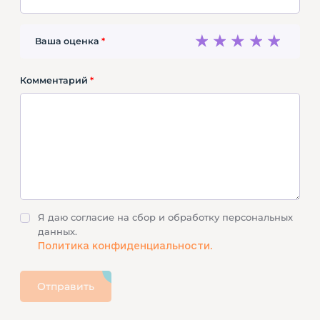
а
л
1
2
3
4
5
Ваша оценка
*
ь
н
ы
Комментарий
*
й
п
а
р
к
о
т
д
Я даю согласие на сбор и обработку персональных
ы
данных.
х
Политика конфиденциальности.
а
в
Отправить
А
л