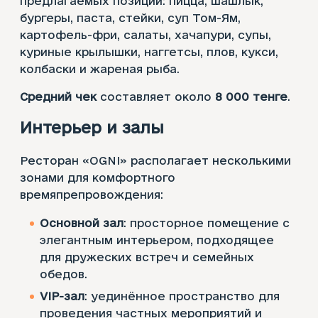
предлагаемых позиций: пицца, шашлык,
бургеры, паста, стейки, суп Том-Ям,
картофель-фри, салаты, хачапури, супы,
куриные крылышки, наггетсы, плов, кукси,
колбаски и жареная рыба.
Средний чек
составляет около
8 000 тенге
.​
Интерьер и залы
Ресторан «OGNI» располагает несколькими
зонами для комфортного
времяпрепровождения:​
Основной зал
: просторное помещение с
элегантным интерьером, подходящее
для дружеских встреч и семейных
обедов.​
VIP-зал
: уединённое пространство для
проведения частных мероприятий и