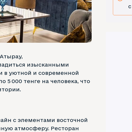
с
Атырау,
сладиться изысканными
и в уютной и современной
о 5 000 тенге на человека, что
итории.
зайн с элементами восточной
мную атмосферу. Ресторан