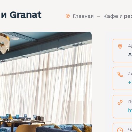
и Granat
Главная
Кафе и ре
А
А
З
+
П
h
Ч