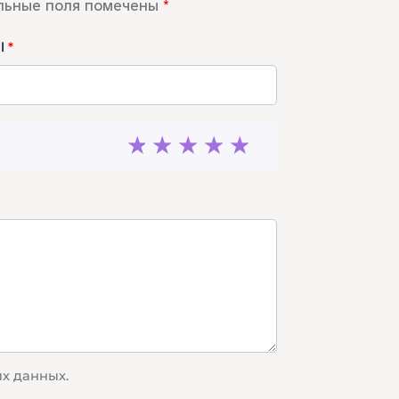
льные поля помечены
*
il
*
1
2
3
4
5
ых данных.