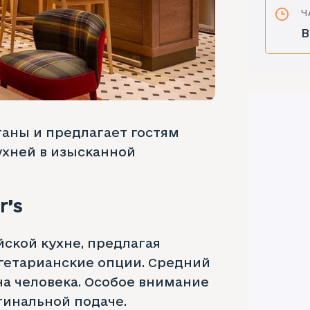
Ч
В
станы и предлагает гостям
ухней в изысканной
r’s
ской кухне, предлагая
гетарианские опции. Средний
е на человека. Особое внимание
гинальной подаче.