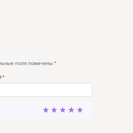
льные поля помечены
*
il
*
1
2
3
4
5