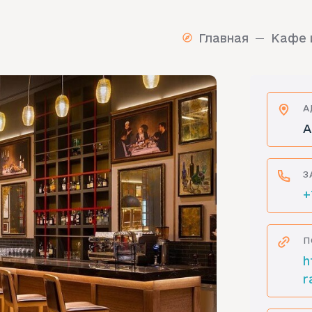
Главная
Кафе 
А
А
З
+
П
h
r