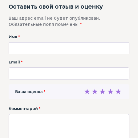
д
Оставить свой отзыв и оценку
ь
Н
Ваш адрес email не будет опубликован.
е
Обязательные поля помечены
*
з
а
Имя
*
в
и
с
Email
*
и
м
о
с
1
2
3
4
5
Ваша оценка
*
т
и
и
Комментарий
*
м
о
н
у