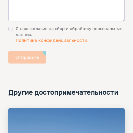
м
е
н
т
Я даю согласие на сбор и обработку персональных
«
данных.
К
Политика конфиденциальности.
а
з
П
Отправить
а
а
к
р
Е
к
л
и
и
м
Другие достопримечательности
»
.
Ю
р
и
я
Г