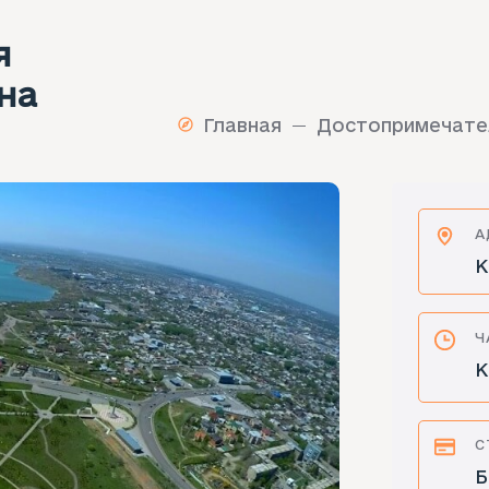
я
на
Главная
Достопримечате
А
К
Ч
К
С
Б