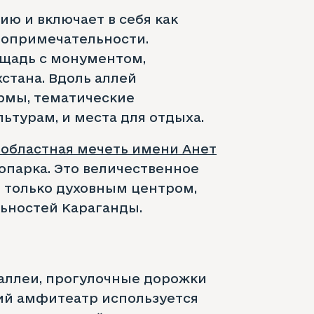
ю и включает в себя как
топримечательности.
ощадь с монументом,
тана. Вдоль аллей
рмы, тематические
турам, и места для отдыха.
 областная мечеть имени Анет
опарка. Это величественное
е только духовным центром,
льностей Караганды.
аллеи, прогулочные дорожки
ний амфитеатр используется