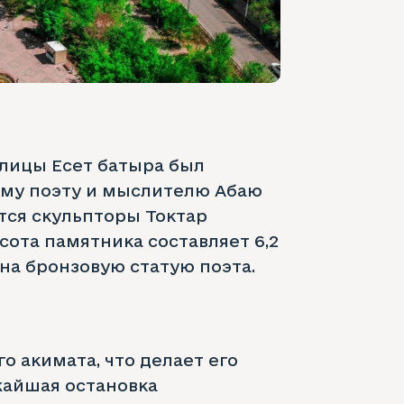
улицы Есет батыра был
ому поэту и мыслителю Абаю
тся скульпторы Токтар
ота памятника составляет 6,2
 на бронзовую статую поэта.
о акимата, что делает его
жайшая остановка