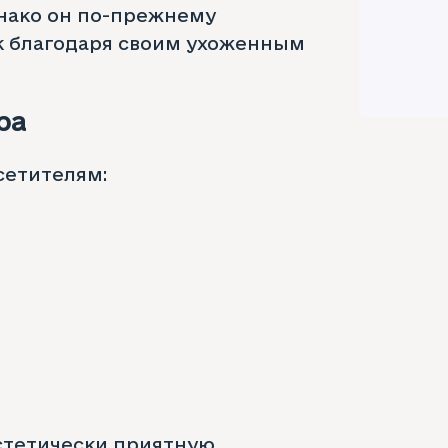
днако он по-прежнему
к благодаря своим ухоженным
ра
сетителям:
стетически приятную