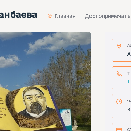
анбаева
Главная
Достопримечате
А
А
Т
+
Ч
К
С